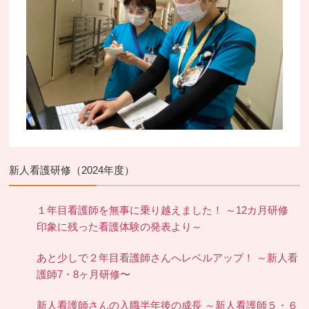
新人看護研修（2024年度）
１年目看護師を無事に乗り越えました！ ～12カ月研修
印象に残った看護体験の発表より～
あと少しで２年目看護師さんへレベルアップ！ ～新人看
護師7・8ヶ月研修〜
新人看護師さんの入職半年後の成長 ～新人看護師５・６