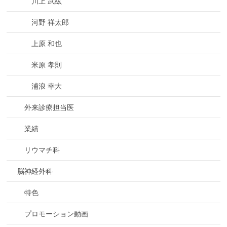
川上 武紘
河野 祥太郎
上原 和也
米原 孝則
浦浪 幸大
外来診療担当医
業績
リウマチ科
脳神経外科
特色
プロモーション動画