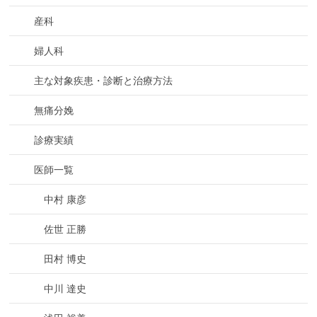
産科
婦人科
主な対象疾患・診断と治療方法
無痛分娩
診療実績
医師一覧
中村 康彦
佐世 正勝
田村 博史
中川 達史