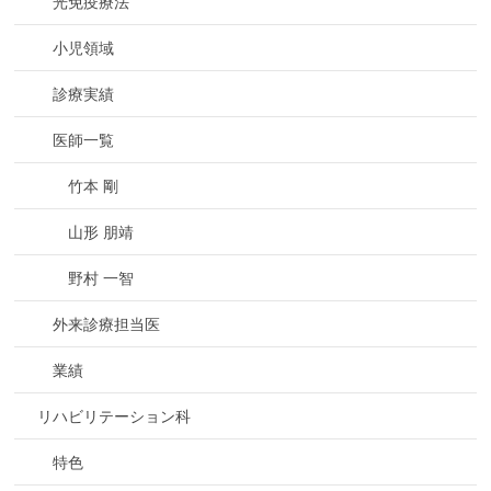
光免疫療法
小児領域
診療実績
医師一覧
竹本 剛
山形 朋靖
野村 一智
外来診療担当医
業績
リハビリテーション科
特色