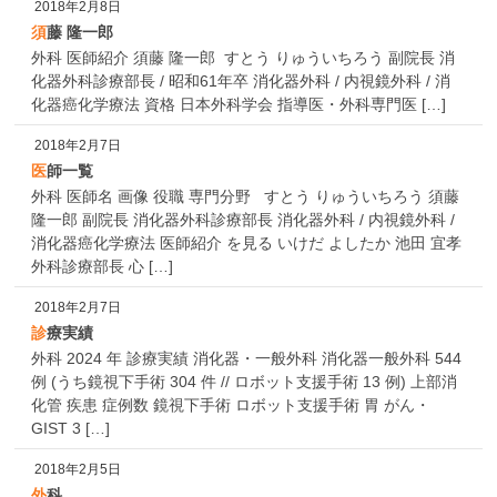
2018年2月8日
須藤 隆一郎
外科 医師紹介 須藤 隆一郎 すとう りゅういちろう 副院長 消
化器外科診療部長 / 昭和61年卒 消化器外科 / 内視鏡外科 / 消
化器癌化学療法 資格 日本外科学会 指導医・外科専門医 […]
2018年2月7日
医師一覧
外科 医師名 画像 役職 専門分野 すとう りゅういちろう 須藤
隆一郎 副院長 消化器外科診療部長 消化器外科 / 内視鏡外科 /
消化器癌化学療法 医師紹介 を見る いけだ よしたか 池田 宜孝
外科診療部長 心 […]
2018年2月7日
診療実績
外科 2024 年 診療実績 消化器・一般外科 消化器一般外科 544
例 (うち鏡視下手術 304 件 // ロボット支援手術 13 例) 上部消
化管 疾患 症例数 鏡視下手術 ロボット支援手術 胃 がん・
GIST 3 […]
2018年2月5日
外科