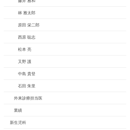
藤井 雅和
林 雅太郎
原田 栄二郎
西原 聡志
松本 亮
又野 護
中島 貴登
石田 朱里
外来診療担当医
業績
新生児科