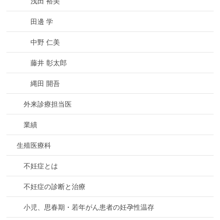
浅田 裕美
田邊 学
中野 仁美
藤井 彰太郎
縄田 開吾
外来診療担当医
業績
生殖医療科
不妊症とは
不妊症の診断と治療
小児、思春期・若年がん患者の妊孕性温存