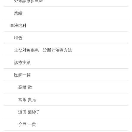
外来診療担当医
業績
血液内科
特色
主な対象疾患・診断と治療方法
診療実績
医師一覧
高橋 徹
富永 貴元
濵田 梨紗子
𫝆西 一貴