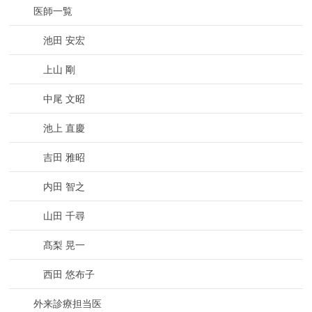
医師一覧
池田 安宏
上山 剛
中尾 文昭
池上 直慶
吉田 雅昭
内田 智之
山田 千尋
髙梨 晃一
西田 悠布子
外来診療担当医