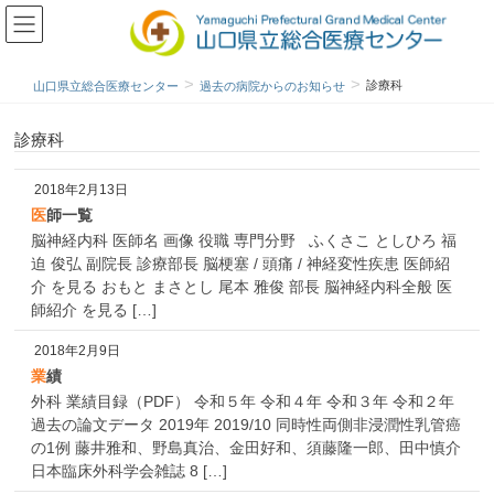
診療科
山口県立総合医療センター
過去の病院からのお知らせ
診療科
2018年2月13日
医師一覧
脳神経内科 医師名 画像 役職 専門分野 ふくさこ としひろ 福
迫 俊弘 副院長 診療部長 脳梗塞 / 頭痛 / 神経変性疾患 医師紹
介 を見る おもと まさとし 尾本 雅俊 部長 脳神経内科全般 医
師紹介 を見る […]
2018年2月9日
業績
外科 業績目録（PDF） 令和５年 令和４年 令和３年 令和２年
過去の論文データ 2019年 2019/10 同時性両側非浸潤性乳管癌
の1例 藤井雅和、野島真治、金田好和、須藤隆一郎、田中慎介
日本臨床外科学会雑誌 8 […]