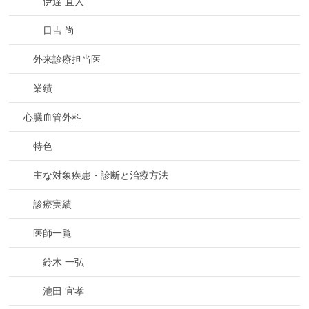
伊達 直人
日吉 尚
外来診療担当医
業績
心臓血管外科
特色
主な対象疾患・診断と治療方法
診療実績
医師一覧
鈴木 一弘
池田 宜孝