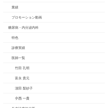
業績
プロモーション動画
糖尿病・内分泌内科
特色
診療実績
医師一覧
竹田 孔明
富永 貴元
濵田 梨紗子
𫝆西 一貴