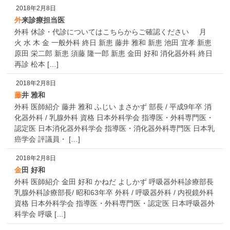
2018年2月8日
外来診療担当医
外科 休診・代診についてはこちらからご確認ください 月
火 水 木 金 一般外科 終日 新患 藤井 雅和 新患 池田 宜孝 新患
原田 栄二郎 新患 須藤 隆一郎 新患 金田 好和 消化器外科 終日
再診 松本 […]
2018年2月8日
藤井 雅和
外科 医師紹介 藤井 雅和 ふじい まさかず 部長 / 平成9年卒 消
化器外科 / 乳腺外科 資格 日本外科学会 指導医・外科専門医・
認定医 日本消化器外科学会 指導医・消化器外科専門医 日本乳
癌学会 評議員・ […]
2018年2月8日
金田 好和
外科 医師紹介 金田 好和 かねだ よしかず 呼吸器外科診療部長
乳腺外科診療部長/ 昭和63年卒 外科 / 呼吸器外科 / 内視鏡外科
資格 日本外科学会 指導医・外科専門医・認定医 日本呼吸器外
科学会 呼吸 […]