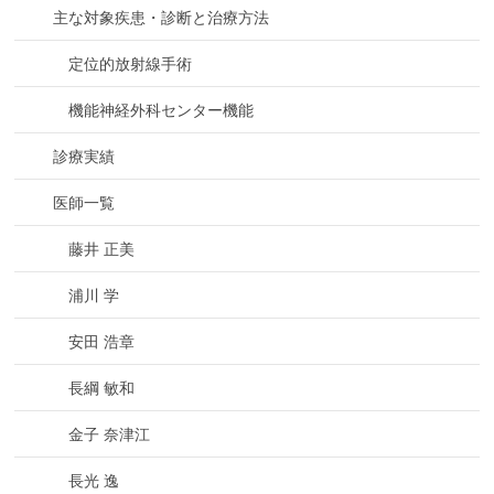
主な対象疾患・診断と治療方法
定位的放射線手術
機能神経外科センター機能
診療実績
医師一覧
藤井 正美
浦川 学
安田 浩章
長綱 敏和
金子 奈津江
長光 逸