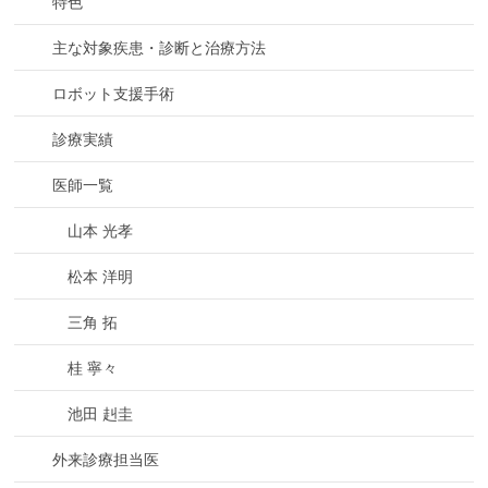
特色
主な対象疾患・診断と治療方法
ロボット支援手術
診療実績
医師一覧
山本 光孝
松本 洋明
三角 拓
桂 寧々
池田 赳圭
外来診療担当医