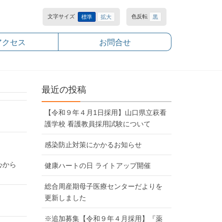
文字サイズ
色反転
標準
拡大
黒
アクセス
お問合せ
最近の投稿
【令和９年４月1日採用】山口県立萩看
護学校 看護教員採用試験について
感染防止対策にかかるお知らせ
心から
健康ハートの日 ライトアップ開催
総合周産期母子医療センターだよりを
更新しました
※追加募集【令和９年４月採用】『薬