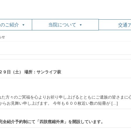
門のご紹介
当院について
交通
らせ
２９日（土） 場所：サンライフ萩
れた方々のご冥福を心よりお祈り申し上げるとともにご遺族の皆さまに
らお見舞い申し上げます。 今年も６００枚近い数の短冊が […]
時 完全紹介予約制にて「四肢痙縮外来」を開設しています。