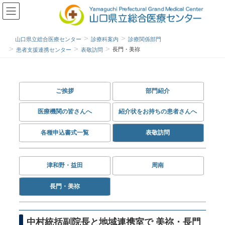
山口県立総合医療センター
診療科案内
診療関係部門
長門・美祢
患者支援連携センター
表敬訪問
ご挨拶
部門紹介
医療機関の皆さんへ
紹介状をお持ちの患者さんへ
各種申込書式一覧
表敬訪問
津和野・益田
周南
長門・美祢
中村統括副院長と地域連携室で 美祢・長門