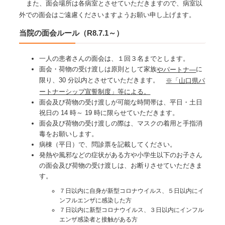
また、面会場所は各病室とさせていただきますので、病室以
外での面会はご遠慮くださいますようお願い申し上げます。
当院の面会ルール（R8.7.1～）
一人の患者さんの面会は、１回３名までとします。
面会・荷物の受け渡しは原則として家族
に
やパートナ―
限り、30 分以内とさせていただきます。
※「山口県パ
ートナーシップ宣誓制度」等による。
面会及び荷物の受け渡しが可能な時間帯は、平日・土日
祝日の 14 時～ 19 時に限らせていただきます。
面会及び荷物の受け渡しの際は、マスクの着用と手指消
毒をお願いします。
病棟（平日）で、問診票を記載してください。
発熱や風邪などの症状がある方や小学生以下のお子さん
の面会及び荷物の受け渡しは、お断りさせていただきま
す。
７日以内に自身が新型コロナウイルス、５日以内にイ
ンフルエンザに感染した方
７日以内に新型コロナウイルス、３日以内にインフル
エンザ感染者と接触がある方