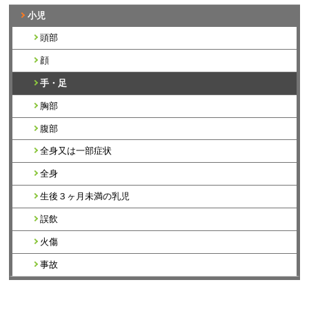
小児
頭部
顔
手・足
胸部
腹部
全身又は一部症状
全身
生後３ヶ月未満の乳児
誤飲
火傷
事故